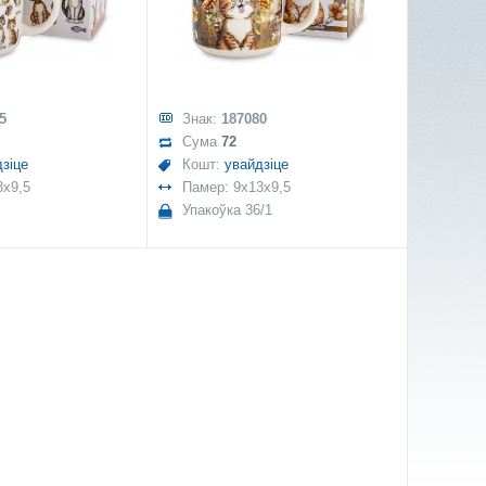
5
Знак:
187080
Сума
72
зіце
Кошт:
увайдзіце
3x9,5
Памер: 9x13x9,5
Упакоўка 36/1