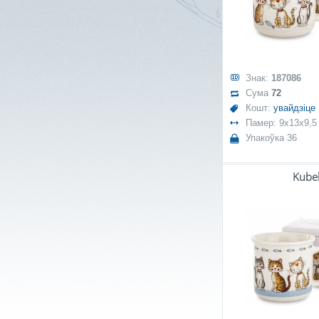
Знак:
187086
Сума
72
Кошт:
увайдзіце
Памер: 9x13x9,5
Упакоўка 36
Kube