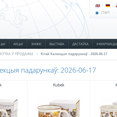
СТАРТ
ЦЫІ
АКЦЫІ
ЗНІЖКІ
ВЫСТАВА
ДАСТАЎКА
ІНФАРМАЦЫ
ХУТКА Ў ПРОДАЖЫ
Кітай Калекцыя падарункаў - 2026-06-17
лекцыя падарункаў: 2026-06-17
k
Kubek