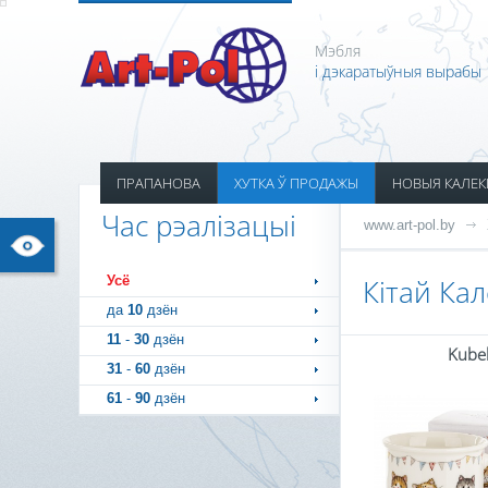
Мэбля
і дэкаратыўныя вырабы
ПРАПАНОВА
ХУТКА Ў ПРОДАЖЫ
НОВЫЯ КАЛЕК
Час рэалізацыі
www.art-pol.by
Усё
Кітай Ка
да
10
дзён
11
-
30
дзён
Kube
31
-
60
дзён
61
-
90
дзён