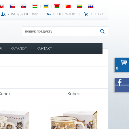
УВАХОД У СІСТЭМУ
РЭГІСТРАЦЫЯ
КОШЫК
Я
КАТАЛОГІ
КАНТАКТ
0
Kubek
Kubek