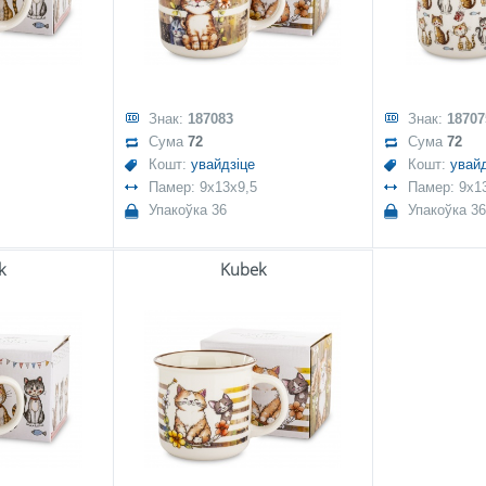
Знак:
187083
Знак:
18707
Сума
72
Сума
72
Кошт:
увайдзіце
Кошт:
увайд
Памер: 9x13x9,5
Памер: 9x1
Упакоўка 36
Упакоўка 36
k
Kubek